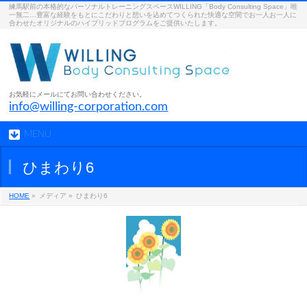
練馬駅前の本格的なパーソナルトレーニングスペースWILLING「Body Consulting Space」唯
一無二…豊富な経験をもとにこだわりと想いを込めてつくられた快適な空間でお一人お一人に
合わせたオリジナルのハイブリッドプログラムをご提供いたします。
お気軽にメールにてお問い合わせください。
info@willing-corporation.com
MENU
ひまわり6
HOME
»
メディア »
ひまわり6