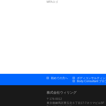
MFAロゴ
初めての方へ
ボディコンサルティン
Body Consultant 
株式会社ウィリング
〒176-0012
東京都練馬区豊玉北５丁目17-7ネリマビル5F