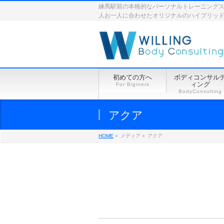
練馬駅前の本格的なパーソナルトレーニングスペース
人お一人に合わせたオリジナルのハイブリッ
初めての方へ
ボディコンサル
ィング
For Biginers
BodyConsulting
アクア
HOME
»
メディア »
アクア