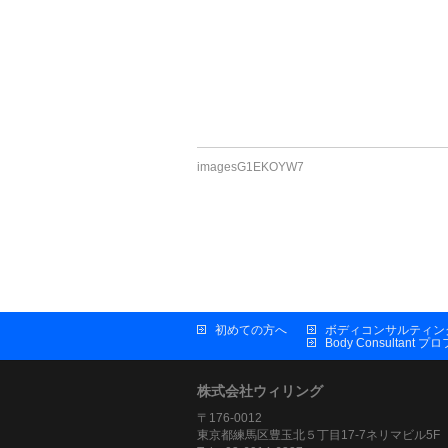
imagesG1EKOYW7
初めての方へ
ボディコンサルティン
Body Consultant 
株式会社ウィリング
〒176-0012
東京都練馬区豊玉北５丁目17-7ネリマビル5F