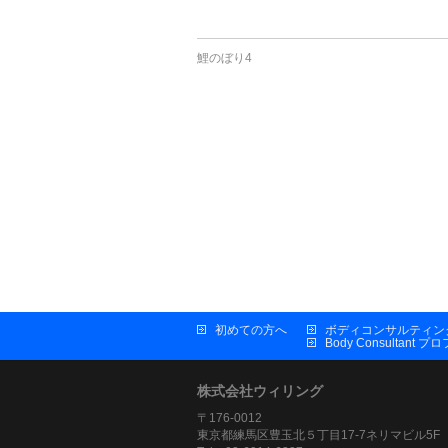
鯉のぼり4
初めての方へ
ボディコンサルティン
Body Consultant 
株式会社ウィリング
〒176-0012
東京都練馬区豊玉北５丁目17-7ネリマビル5F