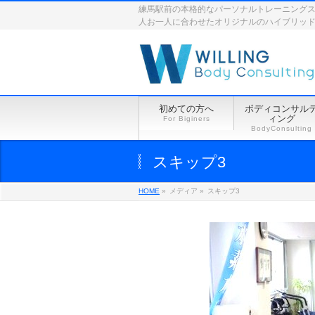
練馬駅前の本格的なパーソナルトレーニングスペース
人お一人に合わせたオリジナルのハイブリッ
初めての方へ
ボディコンサル
ィング
For Biginers
BodyConsulting
スキップ3
HOME
»
メディア »
スキップ3