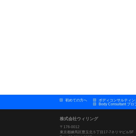
初めての方へ
ボディコンサルティン
Body Consultant 
株式会社ウィリング
〒176-0012
東京都練馬区豊玉北５丁目17-7ネリマビル5F