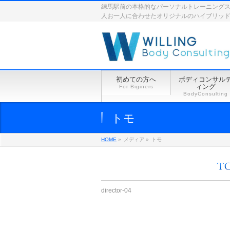
練馬駅前の本格的なパーソナルトレーニングスペース
人お一人に合わせたオリジナルのハイブリッ
初めての方へ
ボディコンサル
ィング
For Biginers
BodyConsulting
トモ
HOME
»
メディア »
トモ
director-04