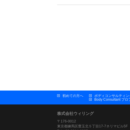
初めての方へ
ボディコンサルティン
Body Consultant 
株式会社ウィリング
〒176-0012
東京都練馬区豊玉北５丁目17-7ネリマビル5F