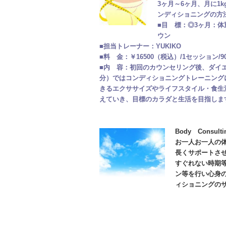
3ヶ月～6ヶ月、月に1
ンディショニングの方
■目 標：
◎
3ヶ月：体
ウン
■担当トレーナー：YUKIKO
■料 金：￥16500（税込）/1セッション/90
■内 容：初回のカウンセリング後、ダイエ
分）ではコンディショニングトレーニング
きるエクササイズやライフスタイル・食生
えていき、目標のカラダと生活を目指しま
Body Cons
お一人お一人の
長くサポートさ
すぐれない時期
ン等を行い心身
ィショニングの