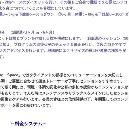
kg～2kgペースのダイエットを行い、その後もご自身で継続できる様セルフコ
法を身につけていくことを目標にしています。
重3～5kg＆下腹部5～8cmダウン
◎
6ヶ月：体重5～8kg＆下腹部8～10cmダ
分 （1回/週×3ヶ月 or ×6ヶ月）
ット目標＆プランを作成し目標を明確にします。 1回/週のセッション（90
に加え、プログラムの進捗状況のチェック＆修正を行い、普段ご自身ででで
活のアドバイスを行います。段階的にエクササイズの種目や運動の種類を変
す。
ulting Space」ではクライアントの皆様とのコミュニケーションを大切にし、
体調・ご要望に合わせて担当トレーナーが丁寧にセッションをすすめます。
せて頂く間には、環境・体調の変化や公私の多忙や疲労からコンディションが
等もあります。そんな時はメンテナンスやリラックスをメインにしたセッショ
の回復とケアを行います。会員の皆様との信頼関係の下、年間通してのコンデ
サポートを常に心掛けています。
～料金システム～