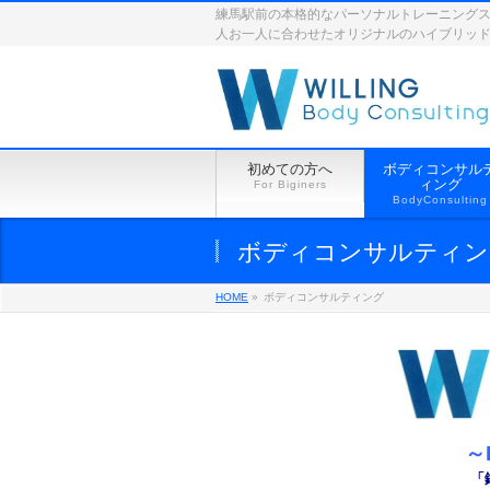
練馬駅前の本格的なパーソナルトレーニングスペース
人お一人に合わせたオリジナルのハイブリッ
初めての方へ
ボディコンサル
ィング
For Biginers
BodyConsulting
ボディコンサルティン
HOME
»
ボディコンサルティング
～
「