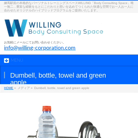
練馬駅前の本格的なパーソナルトレーニングスペースWILLING「Body Consulting Space」唯
一無二…豊富な経験をもとにこだわりと想いを込めてつくられた快適な空間でお一人お一人に
合わせたオリジナルのハイブリッドプログラムをご提供いたします。
お気軽にメールにてお問い合わせください。
info@willing-corporation.com
MENU
Dumbell, bottle, towel and green
apple
HOME
»
メディア »
Dumbell, bottle, towel and green apple