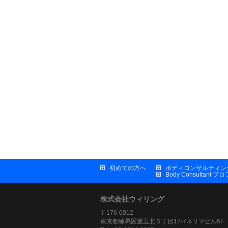
初めての方へ
ボディコンサルティン
Body Consultant 
株式会社ウィリング
〒176-0012
東京都練馬区豊玉北５丁目17-7ネリマビル5F