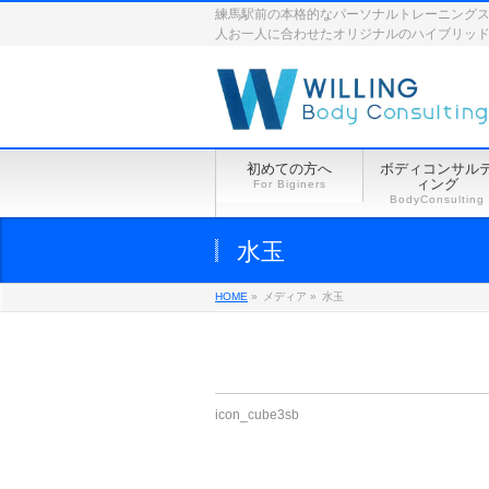
練馬駅前の本格的なパーソナルトレーニングスペース
人お一人に合わせたオリジナルのハイブリッ
初めての方へ
ボディコンサル
ィング
For Biginers
BodyConsulting
水玉
HOME
»
メディア »
水玉
icon_cube3sb