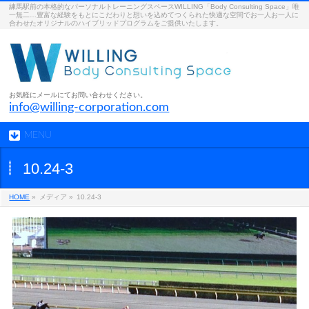
練馬駅前の本格的なパーソナルトレーニングスペースWILLING「Body Consulting Space」唯
一無二…豊富な経験をもとにこだわりと想いを込めてつくられた快適な空間でお一人お一人に
合わせたオリジナルのハイブリッドプログラムをご提供いたします。
お気軽にメールにてお問い合わせください。
info@willing-corporation.com
MENU
10.24-3
HOME
»
メディア »
10.24-3