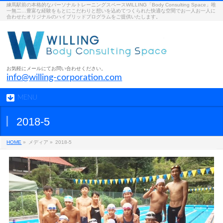
練馬駅前の本格的なパーソナルトレーニングスペースWILLING「Body Consulting Space」唯
一無二…豊富な経験をもとにこだわりと想いを込めてつくられた快適な空間でお一人お一人に
合わせたオリジナルのハイブリッドプログラムをご提供いたします。
お気軽にメールにてお問い合わせください。
info@willing-corporation.com
MENU
2018-5
HOME
»
メディア »
2018-5