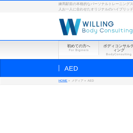
練馬駅前の本格的なパーソナルトレーニングスペース
人お一人に合わせたオリジナルのハイブリッ
初めての方へ
ボディコンサル
ィング
For Biginers
BodyConsulting
AED
HOME
»
メディア »
AED