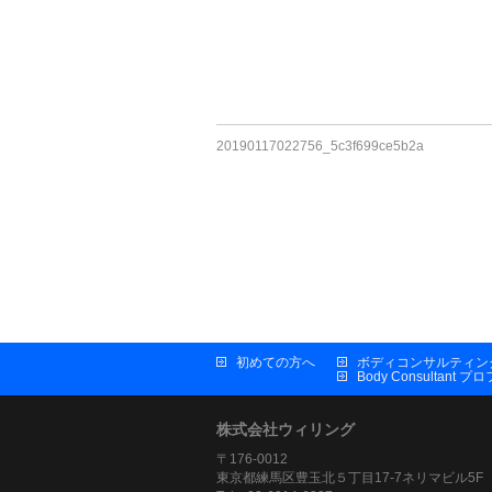
20190117022756_5c3f699ce5b2a
初めての方へ
ボディコンサルティン
Body Consultant 
株式会社ウィリング
〒176-0012
東京都練馬区豊玉北５丁目17-7ネリマビル5F