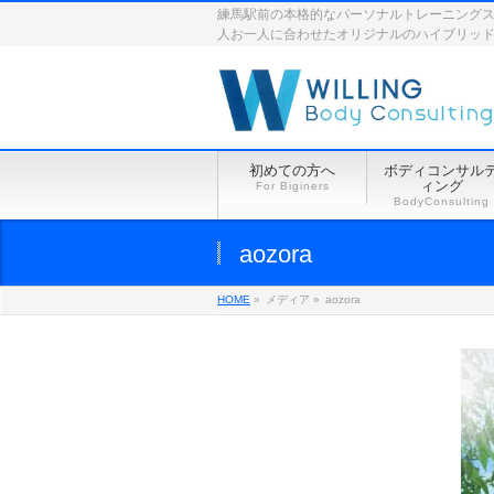
練馬駅前の本格的なパーソナルトレーニングスペース
人お一人に合わせたオリジナルのハイブリッ
初めての方へ
ボディコンサル
ィング
For Biginers
BodyConsulting
aozora
HOME
»
メディア »
aozora