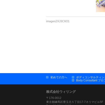
images2XJ3C6O1
初めての方へ
ボディコンサルティン
Body Consultant 
株式会社ウィリング
〒176-0012
東京都練馬区豊玉北５丁目17-7ネリマビル5F