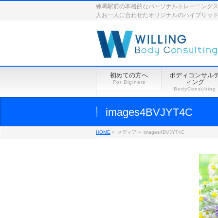
練馬駅前の本格的なパーソナルトレーニングスペース
人お一人に合わせたオリジナルのハイブリッ
初めての方へ
ボディコンサル
ィング
For Biginers
BodyConsulting
images4BVJYT4C
HOME
»
メディア »
images4BVJYT4C