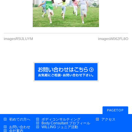
imagesR5IJLUYM
imagesW062FL8O
PAGETOP
初めての方へ
ボディコンサルティング
アクセス
Body Consultant プロフィール
お問い合わせ
WILLING ジュニア活動
会社案内