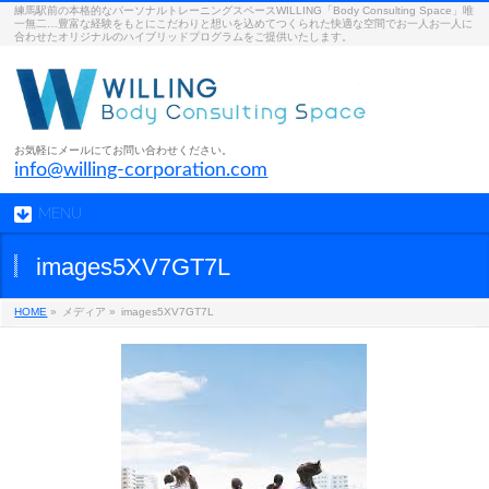
練馬駅前の本格的なパーソナルトレーニングスペースWILLING「Body Consulting Space」唯
一無二…豊富な経験をもとにこだわりと想いを込めてつくられた快適な空間でお一人お一人に
合わせたオリジナルのハイブリッドプログラムをご提供いたします。
お気軽にメールにてお問い合わせください。
info@willing-corporation.com
MENU
images5XV7GT7L
HOME
»
メディア »
images5XV7GT7L