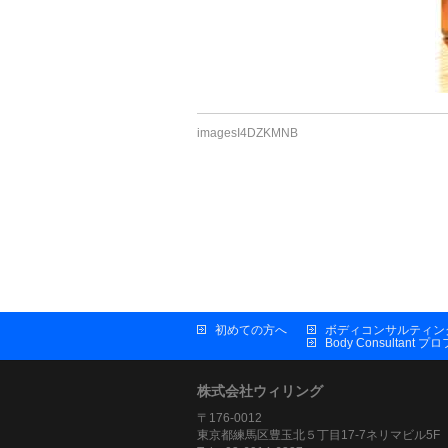
imagesI4DZKMNB
初めての方へ
ボディコンサルティン
Body Consultant 
株式会社ウィリング
〒176-0012
東京都練馬区豊玉北５丁目17-7ネリマビル5F