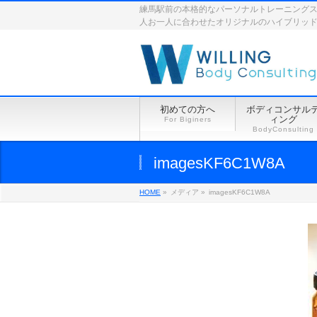
練馬駅前の本格的なパーソナルトレーニングスペース
人お一人に合わせたオリジナルのハイブリッ
初めての方へ
ボディコンサル
ィング
For Biginers
BodyConsulting
imagesKF6C1W8A
HOME
»
メディア »
imagesKF6C1W8A