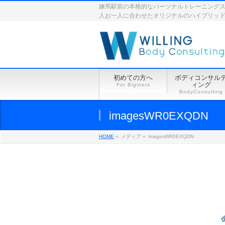
練馬駅前の本格的なパーソナルトレーニングスペース
人お一人に合わせたオリジナルのハイブリッ
初めての方へ
ボディコンサル
ィング
For Biginers
BodyConsulting
imagesWR0EXQDN
HOME
»
メディア »
imagesWR0EXQDN