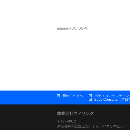
imagesRUSFDQPI
初めての方へ
ボディコンサルティン
Body Consultant 
株式会社ウィリング
〒176-0012
東京都練馬区豊玉北５丁目17-7ネリマビル5F