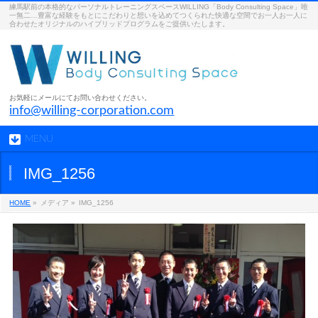
練馬駅前の本格的なパーソナルトレーニングスペースWILLING「Body Consulting Space」唯
一無二…豊富な経験をもとにこだわりと想いを込めてつくられた快適な空間でお一人お一人に
合わせたオリジナルのハイブリッドプログラムをご提供いたします。
お気軽にメールにてお問い合わせください。
info@willing-corporation.com
MENU
IMG_1256
HOME
»
メディア »
IMG_1256