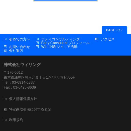
PAGETOP
初めての方へ
ボディコンサルティング
アクセス
Body Consultant プロフィール
お問い合わせ
WILLING ジュニア活動
会社案内
株式会社ウィリング
〒176-0012
東京都練馬区豊玉北５丁目17-7ネリマビル5F
Tel：03-6914-6337
Fax：03-6425-8639
個人情報保護方針
特定商取引法に関する表記
利用規約