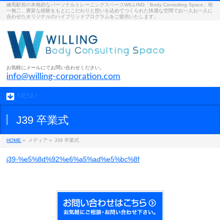
練馬駅前の本格的なパーソナルトレーニングスペースWILLING「Body Consulting Space」唯
一無二…豊富な経験をもとにこだわりと想いを込めてつくられた快適な空間でお一人お一人に
合わせたオリジナルのハイブリッドプログラムをご提供いたします。
お気軽にメールにてお問い合わせください。
info@willing-corporation.com
MENU
J39 卒業式
HOME
»
メディア »
J39 卒業式
j39-%e5%8d%92%e6%a5%ad%e5%bc%8f