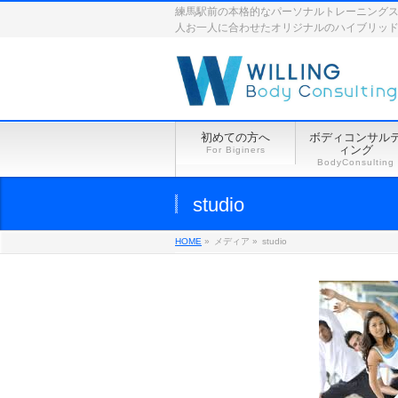
練馬駅前の本格的なパーソナルトレーニングスペース
人お一人に合わせたオリジナルのハイブリッ
初めての方へ
ボディコンサル
ィング
For Biginers
BodyConsulting
studio
HOME
»
メディア »
studio