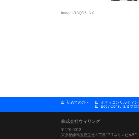
imagesRBQD5LNX
初めての方へ
ボディコンサルティン
Body Consultant 
株式会社ウィリング
〒176-0012
東京都練馬区豊玉北５丁目17-7ネリマビル5F