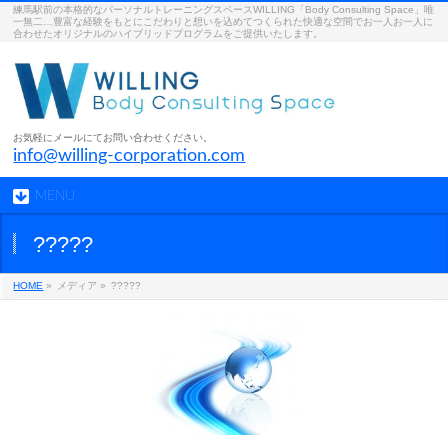
練馬駅前の本格的なパーソナルトレーニングスペースWILLING「Body Consulting Space」唯
一無二…豊富な経験をもとにこだわりと想いを込めてつくられた快適な空間でお一人お一人に
合わせたオリジナルのハイブリッドプログラムをご提供いたします。
お気軽にメールにてお問い合わせください。
info@willing-corporation.com
MENU
?????
HOME
»
メディア »
?????